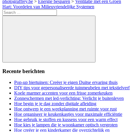
photograffrey.be
>
Energie besparen
>
Ventilatie met een Groen
Hart: Voordelen van Milieuvriendelijke Systemen
Search
for:
Search
Recente berichten
Pop-up biertuinen: Creëer je eigen Duitse ervaring thuis
DIY tips voor gepersonaliseerde tuinmeubelen met tekstielverf
Koele marmer accenten voor een frisse zomerkeuken
Zonneschermen met led-verlichting: Verlicht je buitenleven
Hoe begin je je dag zonder digitale afleiding
Hoe ontwerp je een weekplanning met ruimte voor rust
Hoe organiseer je keukenkastjes voor maximale efficiëntie
Hoe gebruik je stoffen en kussens voor een warm effect
Hoe kies je lampen die je woonkamer optisch vergroten
Hoe creëer je een kinderkamer die overzichtelijk en