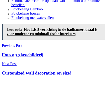
Fenomenale decoratie op maat! Vanaf nu kunt u ook online
bestellen.
Fotobehang Bamboo
Fotobehang bossen
Fotobehang met watervallen
Lees ook:
Hoe LED verlichting in de badkamer ideaal is
voor moderne en minimalistische interieurs
Berichtnavigatie
Previous Post
Foto op glasschilderij
Next Post
Customized wall decoration on size!