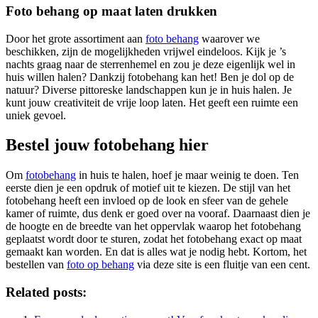
Foto behang op maat laten drukken
Door het grote assortiment aan
foto behang
waarover we
beschikken, zijn de mogelijkheden vrijwel eindeloos. Kijk je ’s
nachts graag naar de sterrenhemel en zou je deze eigenlijk wel in
huis willen halen? Dankzij fotobehang kan het! Ben je dol op de
natuur? Diverse pittoreske landschappen kun je in huis halen. Je
kunt jouw creativiteit de vrije loop laten. Het geeft een ruimte een
uniek gevoel.
Bestel jouw fotobehang hier
Om
fotobehang
in huis te halen, hoef je maar weinig te doen. Ten
eerste dien je een opdruk of motief uit te kiezen. De stijl van het
fotobehang heeft een invloed op de look en sfeer van de gehele
kamer of ruimte, dus denk er goed over na vooraf. Daarnaast dien je
de hoogte en de breedte van het oppervlak waarop het fotobehang
geplaatst wordt door te sturen, zodat het fotobehang exact op maat
gemaakt kan worden. En dat is alles wat je nodig hebt. Kortom, het
bestellen van
foto op behang
via deze site is een fluitje van een cent.
Related posts: