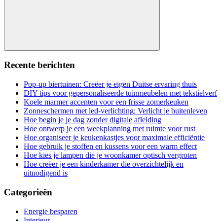
Search
Recente berichten
Pop-up biertuinen: Creëer je eigen Duitse ervaring thuis
DIY tips voor gepersonaliseerde tuinmeubelen met tekstielverf
Koele marmer accenten voor een frisse zomerkeuken
Zonneschermen met led-verlichting: Verlicht je buitenleven
Hoe begin je je dag zonder digitale afleiding
Hoe ontwerp je een weekplanning met ruimte voor rust
Hoe organiseer je keukenkastjes voor maximale efficiëntie
Hoe gebruik je stoffen en kussens voor een warm effect
Hoe kies je lampen die je woonkamer optisch vergroten
Hoe creëer je een kinderkamer die overzichtelijk en
uitnodigend is
Categorieën
Energie besparen
Interieur