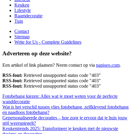
Keuken
Lifestyle
Raamdecoratie
Tuin
Contact
Sitemap
Write for Us - Complete Guidelines
Adverteren op deze website?
Een artikel of link plaatsen? Neem contact op via
napiseo.com
.
RSS-fout:
Retrieved unsupported status code "403"
RSS-fout:
Retrieved unsupported status code "403"
RSS-fout:
Retrieved unsupported status code "403"
Fotobehang kiezen: Alles wat je moet weten voor de perfecte
wanddecoratie
Wat is het verschil tussen vlies fotobehang, zelfklevend fotobehang
en naadloos fotobehang?
Gepersonaliseerde decoraties – hoe zorg je ervoor dat je huis jouw
stijl weerspiegelt?
Keukentrends 2025: Transformeer je keuken met de nieuwste
designs en decoraties