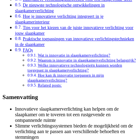
De nieuwste technologische ontwikkelingen in
slaapkamerverlichting
Hoe je innovatieve verlichting integreert in je
slaapkamerinterieur
Tips voor het kiezen van de juiste innovatieve verlichting voor
jouw slaapkamer
Praktische toepassingen van innovatieve verlichtingstechnieken
in de slaapkamer
FAQs
Wat is innovatie in slaapkamerverlichting?
Waarom is innovatie in slaapkamerverlichting belangrijk?
Welke innovatieve technologieën kunnen worden
toegepast in slaapkamerverlichting?
Hoe kan ik innovatie toepassen in mijn
slaapkamerverlichting?
Related posts:
Samenvatting
Innovatieve slaapkamerverlichting kan helpen om de
slaapkamer om te toveren tot een rustgevende en
ontspannende ruimte
Slimme verlichtingssystemen bieden de mogelijkheid om de
verlichting aan te passen aan verschillende behoeften en
stemmingen