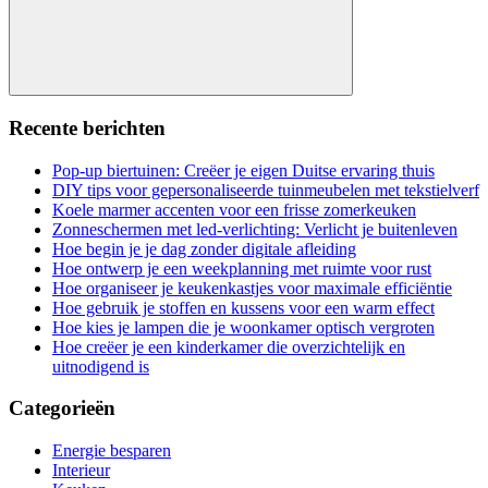
Search
Recente berichten
Pop-up biertuinen: Creëer je eigen Duitse ervaring thuis
DIY tips voor gepersonaliseerde tuinmeubelen met tekstielverf
Koele marmer accenten voor een frisse zomerkeuken
Zonneschermen met led-verlichting: Verlicht je buitenleven
Hoe begin je je dag zonder digitale afleiding
Hoe ontwerp je een weekplanning met ruimte voor rust
Hoe organiseer je keukenkastjes voor maximale efficiëntie
Hoe gebruik je stoffen en kussens voor een warm effect
Hoe kies je lampen die je woonkamer optisch vergroten
Hoe creëer je een kinderkamer die overzichtelijk en
uitnodigend is
Categorieën
Energie besparen
Interieur