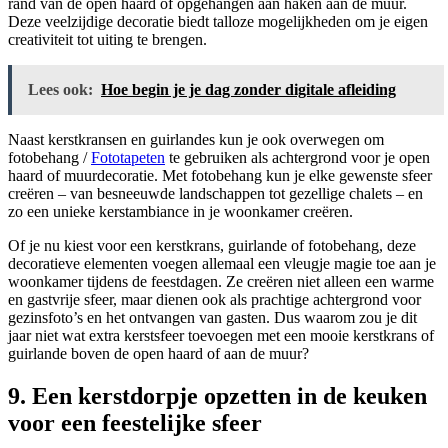
rand van de open haard of opgehangen aan haken aan de muur.
Deze veelzijdige decoratie biedt talloze mogelijkheden om je eigen
creativiteit tot uiting te brengen.
Lees ook:
Hoe begin je je dag zonder digitale afleiding
Naast kerstkransen en guirlandes kun je ook overwegen om
fotobehang /
Fototapeten
te gebruiken als achtergrond voor je open
haard of muurdecoratie. Met fotobehang kun je elke gewenste sfeer
creëren – van besneeuwde landschappen tot gezellige chalets – en
zo een unieke kerstambiance in je woonkamer creëren.
Of je nu kiest voor een kerstkrans, guirlande of fotobehang, deze
decoratieve elementen voegen allemaal een vleugje magie toe aan je
woonkamer tijdens de feestdagen. Ze creëren niet alleen een warme
en gastvrije sfeer, maar dienen ook als prachtige achtergrond voor
gezinsfoto’s en het ontvangen van gasten. Dus waarom zou je dit
jaar niet wat extra kerstsfeer toevoegen met een mooie kerstkrans of
guirlande boven de open haard of aan de muur?
9. Een kerstdorpje opzetten in de keuken
voor een feestelijke sfeer