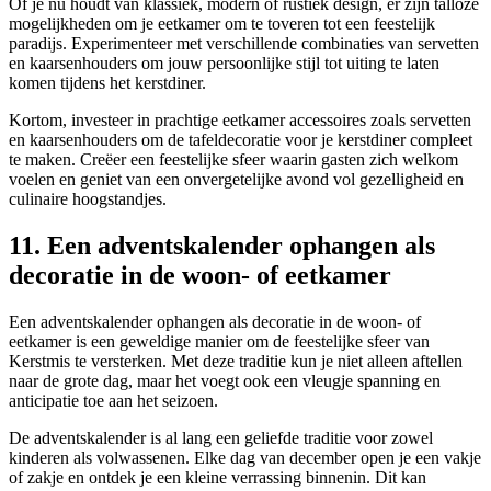
Of je nu houdt van klassiek, modern of rustiek design, er zijn talloze
mogelijkheden om je eetkamer om te toveren tot een feestelijk
paradijs. Experimenteer met verschillende combinaties van servetten
en kaarsenhouders om jouw persoonlijke stijl tot uiting te laten
komen tijdens het kerstdiner.
Kortom, investeer in prachtige eetkamer accessoires zoals servetten
en kaarsenhouders om de tafeldecoratie voor je kerstdiner compleet
te maken. Creëer een feestelijke sfeer waarin gasten zich welkom
voelen en geniet van een onvergetelijke avond vol gezelligheid en
culinaire hoogstandjes.
11. Een adventskalender ophangen als
decoratie in de woon- of eetkamer
Een adventskalender ophangen als decoratie in de woon- of
eetkamer is een geweldige manier om de feestelijke sfeer van
Kerstmis te versterken. Met deze traditie kun je niet alleen aftellen
naar de grote dag, maar het voegt ook een vleugje spanning en
anticipatie toe aan het seizoen.
De adventskalender is al lang een geliefde traditie voor zowel
kinderen als volwassenen. Elke dag van december open je een vakje
of zakje en ontdek je een kleine verrassing binnenin. Dit kan