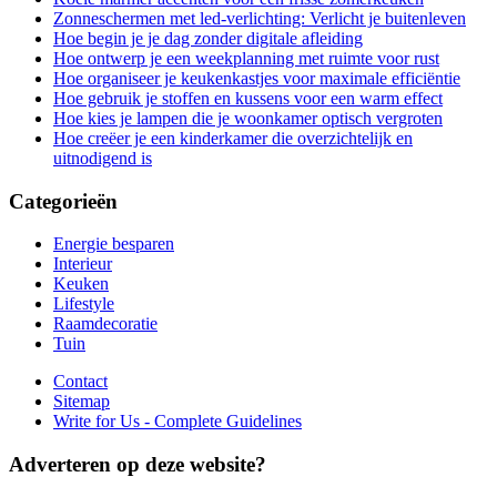
Zonneschermen met led-verlichting: Verlicht je buitenleven
Hoe begin je je dag zonder digitale afleiding
Hoe ontwerp je een weekplanning met ruimte voor rust
Hoe organiseer je keukenkastjes voor maximale efficiëntie
Hoe gebruik je stoffen en kussens voor een warm effect
Hoe kies je lampen die je woonkamer optisch vergroten
Hoe creëer je een kinderkamer die overzichtelijk en
uitnodigend is
Categorieën
Energie besparen
Interieur
Keuken
Lifestyle
Raamdecoratie
Tuin
Contact
Sitemap
Write for Us - Complete Guidelines
Adverteren op deze website?