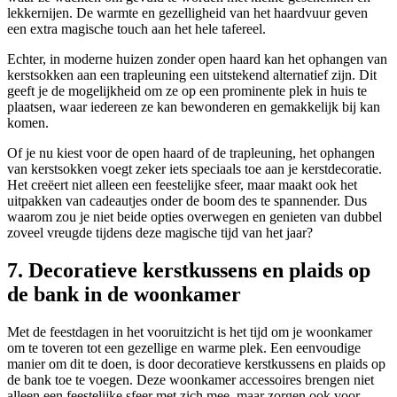
lekkernijen. De warmte en gezelligheid van het haardvuur geven
een extra magische touch aan het hele tafereel.
Echter, in moderne huizen zonder open haard kan het ophangen van
kerstsokken aan een trapleuning een uitstekend alternatief zijn. Dit
geeft je de mogelijkheid om ze op een prominente plek in huis te
plaatsen, waar iedereen ze kan bewonderen en gemakkelijk bij kan
komen.
Of je nu kiest voor de open haard of de trapleuning, het ophangen
van kerstsokken voegt zeker iets speciaals toe aan je kerstdecoratie.
Het creëert niet alleen een feestelijke sfeer, maar maakt ook het
uitpakken van cadeautjes onder de boom des te spannender. Dus
waarom zou je niet beide opties overwegen en genieten van dubbel
zoveel vreugde tijdens deze magische tijd van het jaar?
7. Decoratieve kerstkussens en plaids op
de bank in de woonkamer
Met de feestdagen in het vooruitzicht is het tijd om je woonkamer
om te toveren tot een gezellige en warme plek. Een eenvoudige
manier om dit te doen, is door decoratieve kerstkussens en plaids op
de bank toe te voegen. Deze woonkamer accessoires brengen niet
alleen een feestelijke sfeer met zich mee, maar zorgen ook voor