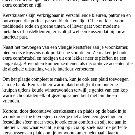
extra comfort en stijl.
Kerstkussens zijn verkrijgbaar in verschillende kleuren, patronen en
ontwerpen die perfect passen bij de kersttijd. Of je nu kiest voor
traditionele rode en groene tinten, of liever gaat voor moderne
metallics of pastelkleuren, er is altijd wel een kussen dat bij jouw
interieur past.
Naast het toevoegen van een vleugje kerstsfeer aan je woonkamer,
bieden deze kussens ook praktische voordelen. Ze maken je bank
extra comfortabel en nodigen uit om lekker neer te ploffen na een
lange dag. Bovendien kunnen ze dienen als decoratieve accenten die
de algehele uitstraling van je interieur verbeteren.
Om het plaatje compleet te maken, kun je ook een plaid toevoegen
aan de bank. Een zacht en warm plaid nodigt uit om onder te
kruipen tijdens koude winteravonden terwijl je geniet van een kop
warme chocolademelk of gezellig samen bent met familie en
vrienden.
Kortom, door decoratieve kerstkussens en plaids op de bank in je
woonkamer toe te voegen, creëer je niet alleen een gezellige en
feestelijke sfeer, maar voeg je ook extra comfort en stijl toe aan je
interieur. Dus waar wacht je nog op? Ga op zoek naar de perfecte
kerstkussens en plaids om jouw woonkamer helemaal klaar te