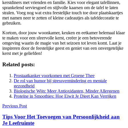
kerstdiners met vrienden en familie. Kies voor elegant tafellinnen,
sprankelend serviesgoed en stijlvolle kaarsen om de tafel te laten
stralen. Voeg nog wat extra feestelijke touch toe door plaatskaartjes
met namen neer te zetten of kleine cadeautjes als tafeldecoratie te
gebruiken.
Kortom, door jouw woonkamer, keuken en eetkamer helemaal klaar
te maken voor een sfeervolle kerst, creëer je een betoverende
omgeving waarin de magie van het seizoen tot leven komt. Laat je
inspireren door de feestelijke geest en geniet van een onvergetelijke
kerst met je geliefden!
Related posts:
Prostaatkanker voorkomen met Groene Thee
De rol van humor bij stressvermindering en mentale
gezondheid
Biologische Wijn: Meer Antioxidanten, Minder Allergenen
Proteïne in Smoothies: Hoe Eiwit Je Dieet Kan Verrijken
Berichtnavigatie
Previous Post
Tips Voor Het Toevoegen van Persoonlijkheid aan
Je Leefruimte