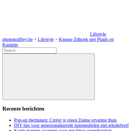
Lifestyle
photograffrey.be
>
Lifestyle
>
Knusse Zithoek met Plaids en
Kussens
Search
for:
Search
Recente berichten
Pop-up biertuinen: Creëer je eigen Duitse ervaring thuis
DIY tips voor gepersonaliseerde tuinmeubelen met tekstielverf
Koele marmer accenten voor een frisse zomerkeuken