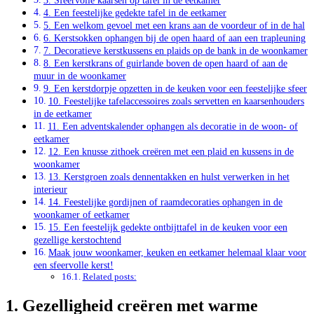
3. Sfeervolle kaarsen op tafel in de eetkamer
4. Een feestelijke gedekte tafel in de eetkamer
5. Een welkom gevoel met een krans aan de voordeur of in de hal
6. Kerstsokken ophangen bij de open haard of aan een trapleuning
7. Decoratieve kerstkussens en plaids op de bank in de woonkamer
8. Een kerstkrans of guirlande boven de open haard of aan de
muur in de woonkamer
9. Een kerstdorpje opzetten in de keuken voor een feestelijke sfeer
10. Feestelijke tafelaccessoires zoals servetten en kaarsenhouders
in de eetkamer
11. Een adventskalender ophangen als decoratie in de woon- of
eetkamer
12. Een knusse zithoek creëren met een plaid en kussens in de
woonkamer
13. Kerstgroen zoals dennentakken en hulst verwerken in het
interieur
14. Feestelijke gordijnen of raamdecoraties ophangen in de
woonkamer of eetkamer
15. Een feestelijk gedekte ontbijttafel in de keuken voor een
gezellige kerstochtend
Maak jouw woonkamer, keuken en eetkamer helemaal klaar voor
een sfeervolle kerst!
Related posts:
1. Gezelligheid creëren met warme