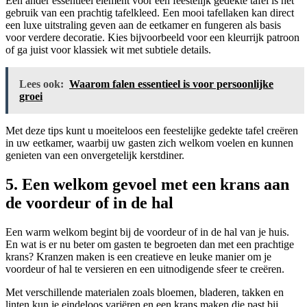
Een ander essentieel element voor een feestelijk gedekte tafel is het
gebruik van een prachtig tafelkleed. Een mooi tafellaken kan direct
een luxe uitstraling geven aan de eetkamer en fungeren als basis
voor verdere decoratie. Kies bijvoorbeeld voor een kleurrijk patroon
of ga juist voor klassiek wit met subtiele details.
Lees ook:
Waarom falen essentieel is voor persoonlijke
groei
Met deze tips kunt u moeiteloos een feestelijke gedekte tafel creëren
in uw eetkamer, waarbij uw gasten zich welkom voelen en kunnen
genieten van een onvergetelijk kerstdiner.
5. Een welkom gevoel met een krans aan
de voordeur of in de hal
Een warm welkom begint bij de voordeur of in de hal van je huis.
En wat is er nu beter om gasten te begroeten dan met een prachtige
krans? Kranzen maken is een creatieve en leuke manier om je
voordeur of hal te versieren en een uitnodigende sfeer te creëren.
Met verschillende materialen zoals bloemen, bladeren, takken en
linten kun je eindeloos variëren en een krans maken die past bij