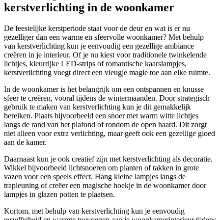
kerstverlichting in de woonkamer
De feestelijke kerstperiode staat voor de deur en wat is er nu
gezelliger dan een warme en sfeervolle woonkamer? Met behulp
van kerstverlichting kun je eenvoudig een gezellige ambiance
creëren in je interieur. Of je nu kiest voor traditionele twinkelende
lichtjes, kleurrijke LED-strips of romantische kaarslampjes,
kerstverlichting voegt direct een vleugje magie toe aan elke ruimte.
In de woonkamer is het belangrijk om een ontspannen en knusse
sfeer te creëren, vooral tijdens de wintermaanden. Door strategisch
gebruik te maken van kerstverlichting kun je dit gemakkelijk
bereiken. Plaats bijvoorbeeld een snoer met warm witte lichtjes
langs de rand van het plafond of rondom de open haard. Dit zorgt
niet alleen voor extra verlichting, maar geeft ook een gezellige gloed
aan de kamer.
Daarnaast kun je ook creatief zijn met kerstverlichting als decoratie.
Wikkel bijvoorbeeld lichtsnoeren om planten of takken in grote
vazen voor een speels effect. Hang kleine lampjes langs de
trapleuning of creëer een magische hoekje in de woonkamer door
lampjes in glazen potten te plaatsen.
Kortom, met behulp van kerstverlichting kun je eenvoudig
gezelligheid en warmte toevoegen aan je woonkamerinterieur tijdens