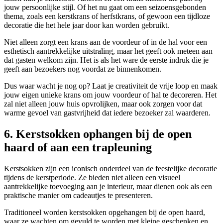
jouw persoonlijke stijl. Of het nu gaat om een seizoensgebonden
thema, zoals een kerstkrans of herfstkrans, of gewoon een tijdloze
decoratie die het hele jaar door kan worden gebruikt.
Niet alleen zorgt een krans aan de voordeur of in de hal voor een
esthetisch aantrekkelijke uitstraling, maar het geeft ook meteen aan
dat gasten welkom zijn. Het is als het ware de eerste indruk die je
geeft aan bezoekers nog voordat ze binnenkomen.
Dus waar wacht je nog op? Laat je creativiteit de vrije loop en maak
jouw eigen unieke krans om jouw voordeur of hal te decoreren. Het
zal niet alleen jouw huis opvrolijken, maar ook zorgen voor dat
warme gevoel van gastvrijheid dat iedere bezoeker zal waarderen.
6. Kerstsokken ophangen bij de open
haard of aan een trapleuning
Kerstsokken zijn een iconisch onderdeel van de feestelijke decoratie
tijdens de kerstperiode. Ze bieden niet alleen een visueel
aantrekkelijke toevoeging aan je interieur, maar dienen ook als een
praktische manier om cadeautjes te presenteren.
Traditioneel worden kerstsokken opgehangen bij de open haard,
waar ze wachten om gevuld te worden met kleine geschenken en