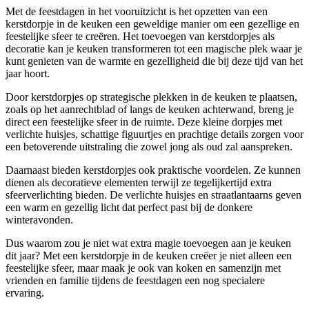
Met de feestdagen in het vooruitzicht is het opzetten van een
kerstdorpje in de keuken een geweldige manier om een gezellige en
feestelijke sfeer te creëren. Het toevoegen van kerstdorpjes als
decoratie kan je keuken transformeren tot een magische plek waar je
kunt genieten van de warmte en gezelligheid die bij deze tijd van het
jaar hoort.
Door kerstdorpjes op strategische plekken in de keuken te plaatsen,
zoals op het aanrechtblad of langs de keuken achterwand, breng je
direct een feestelijke sfeer in de ruimte. Deze kleine dorpjes met
verlichte huisjes, schattige figuurtjes en prachtige details zorgen voor
een betoverende uitstraling die zowel jong als oud zal aanspreken.
Daarnaast bieden kerstdorpjes ook praktische voordelen. Ze kunnen
dienen als decoratieve elementen terwijl ze tegelijkertijd extra
sfeerverlichting bieden. De verlichte huisjes en straatlantaarns geven
een warm en gezellig licht dat perfect past bij de donkere
winteravonden.
Dus waarom zou je niet wat extra magie toevoegen aan je keuken
dit jaar? Met een kerstdorpje in de keuken creëer je niet alleen een
feestelijke sfeer, maar maak je ook van koken en samenzijn met
vrienden en familie tijdens de feestdagen een nog specialere
ervaring.