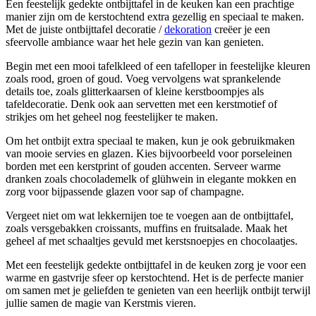
Een feestelijk gedekte ontbijttafel in de keuken kan een prachtige
manier zijn om de kerstochtend extra gezellig en speciaal te maken.
Met de juiste ontbijttafel decoratie /
dekoration
creëer je een
sfeervolle ambiance waar het hele gezin van kan genieten.
Begin met een mooi tafelkleed of een tafelloper in feestelijke kleuren
zoals rood, groen of goud. Voeg vervolgens wat sprankelende
details toe, zoals glitterkaarsen of kleine kerstboompjes als
tafeldecoratie. Denk ook aan servetten met een kerstmotief of
strikjes om het geheel nog feestelijker te maken.
Om het ontbijt extra speciaal te maken, kun je ook gebruikmaken
van mooie servies en glazen. Kies bijvoorbeeld voor porseleinen
borden met een kerstprint of gouden accenten. Serveer warme
dranken zoals chocolademelk of glühwein in elegante mokken en
zorg voor bijpassende glazen voor sap of champagne.
Vergeet niet om wat lekkernijen toe te voegen aan de ontbijttafel,
zoals versgebakken croissants, muffins en fruitsalade. Maak het
geheel af met schaaltjes gevuld met kerstsnoepjes en chocolaatjes.
Met een feestelijk gedekte ontbijttafel in de keuken zorg je voor een
warme en gastvrije sfeer op kerstochtend. Het is de perfecte manier
om samen met je geliefden te genieten van een heerlijk ontbijt terwijl
jullie samen de magie van Kerstmis vieren.