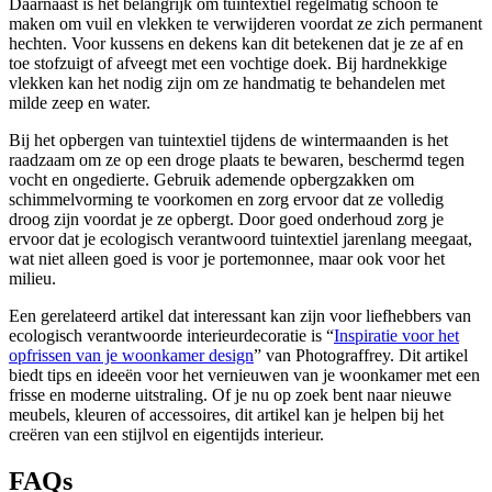
Daarnaast is het belangrijk om tuintextiel regelmatig schoon te
maken om vuil en vlekken te verwijderen voordat ze zich permanent
hechten. Voor kussens en dekens kan dit betekenen dat je ze af en
toe stofzuigt of afveegt met een vochtige doek. Bij hardnekkige
vlekken kan het nodig zijn om ze handmatig te behandelen met
milde zeep en water.
Bij het opbergen van tuintextiel tijdens de wintermaanden is het
raadzaam om ze op een droge plaats te bewaren, beschermd tegen
vocht en ongedierte. Gebruik ademende opbergzakken om
schimmelvorming te voorkomen en zorg ervoor dat ze volledig
droog zijn voordat je ze opbergt. Door goed onderhoud zorg je
ervoor dat je ecologisch verantwoord tuintextiel jarenlang meegaat,
wat niet alleen goed is voor je portemonnee, maar ook voor het
milieu.
Een gerelateerd artikel dat interessant kan zijn voor liefhebbers van
ecologisch verantwoorde interieurdecoratie is “
Inspiratie voor het
opfrissen van je woonkamer design
” van Photograffrey. Dit artikel
biedt tips en ideeën voor het vernieuwen van je woonkamer met een
frisse en moderne uitstraling. Of je nu op zoek bent naar nieuwe
meubels, kleuren of accessoires, dit artikel kan je helpen bij het
creëren van een stijlvol en eigentijds interieur.
FAQs