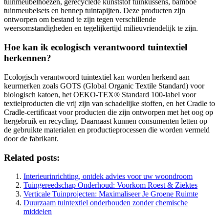
tuinmeubelhoezen, gerecyclede kunststof tuinkussens, bamboe
tuinmeubelsets en hennep tuintapijten. Deze producten zijn
ontworpen om bestand te zijn tegen verschillende
weersomstandigheden en tegelijkertijd milieuvriendelijk te zijn.
Hoe kan ik ecologisch verantwoord tuintextiel
herkennen?
Ecologisch verantwoord tuintextiel kan worden herkend aan
keurmerken zoals GOTS (Global Organic Textile Standard) voor
biologisch katoen, het OEKO-TEX® Standard 100-label voor
textielproducten die vrij zijn van schadelijke stoffen, en het Cradle to
Cradle-certificaat voor producten die zijn ontworpen met het oog op
hergebruik en recycling. Daarnaast kunnen consumenten letten op
de gebruikte materialen en productieprocessen die worden vermeld
door de fabrikant.
Related posts:
Interieurinrichting, ontdek advies voor uw woondroom
Tuingereedschap Onderhoud: Voorkom Roest & Ziektes
Verticale Tuinprojecten: Maximaliseer Je Groene Ruimte
Duurzaam tuintextiel onderhouden zonder chemische
middelen