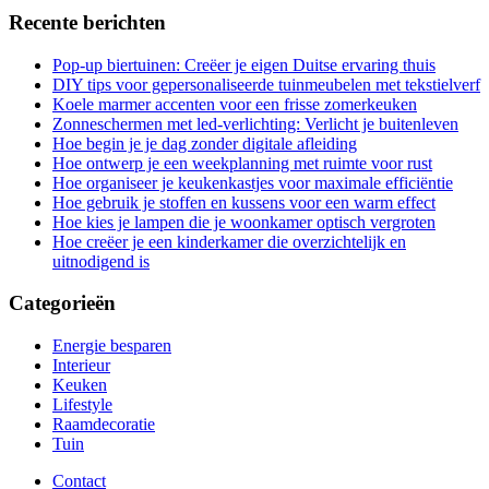
Recente berichten
Pop-up biertuinen: Creëer je eigen Duitse ervaring thuis
DIY tips voor gepersonaliseerde tuinmeubelen met tekstielverf
Koele marmer accenten voor een frisse zomerkeuken
Zonneschermen met led-verlichting: Verlicht je buitenleven
Hoe begin je je dag zonder digitale afleiding
Hoe ontwerp je een weekplanning met ruimte voor rust
Hoe organiseer je keukenkastjes voor maximale efficiëntie
Hoe gebruik je stoffen en kussens voor een warm effect
Hoe kies je lampen die je woonkamer optisch vergroten
Hoe creëer je een kinderkamer die overzichtelijk en
uitnodigend is
Categorieën
Energie besparen
Interieur
Keuken
Lifestyle
Raamdecoratie
Tuin
Contact