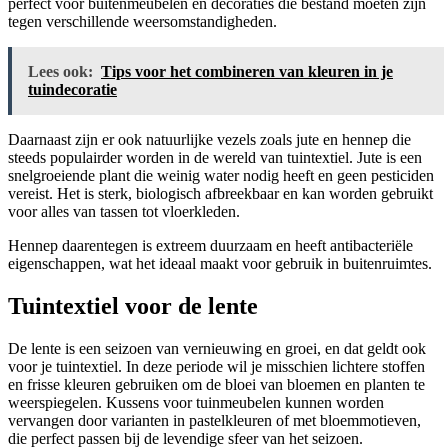
perfect voor buitenmeubelen en decoraties die bestand moeten zijn
tegen verschillende weersomstandigheden.
Lees ook:
Tips voor het combineren van kleuren in je
tuindecoratie
Daarnaast zijn er ook natuurlijke vezels zoals jute en hennep die
steeds populairder worden in de wereld van tuintextiel. Jute is een
snelgroeiende plant die weinig water nodig heeft en geen pesticiden
vereist. Het is sterk, biologisch afbreekbaar en kan worden gebruikt
voor alles van tassen tot vloerkleden.
Hennep daarentegen is extreem duurzaam en heeft antibacteriële
eigenschappen, wat het ideaal maakt voor gebruik in buitenruimtes.
Tuintextiel voor de lente
De lente is een seizoen van vernieuwing en groei, en dat geldt ook
voor je tuintextiel. In deze periode wil je misschien lichtere stoffen
en frisse kleuren gebruiken om de bloei van bloemen en planten te
weerspiegelen. Kussens voor tuinmeubelen kunnen worden
vervangen door varianten in pastelkleuren of met bloemmotieven,
die perfect passen bij de levendige sfeer van het seizoen.