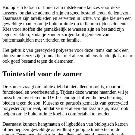
Biologisch katoen of linnen zijn uitstekende keuzes voor deze
kussens, omdat ze ademend zijn en goed bestand tegen de lentezon.
Daarnaast zijn tafelkleden en servetten in lichte, vrolijke kleuren een
geweldige manier om je buitenruimte op te fleuren tijdens de lente.
Kies voor stoffen die gemakkelijk te wassen zijn en bestand zijn
tegen vlekken, zodat je zonder zorgen kunt genieten van
buitenmaaltijden met vrienden en familie.
Het gebruik van gerecycled polyester voor deze items kan ook een
duurzame keuze zijn, omdat het niet alleen milieuvriendelijk is, maar
ook goed bestand tegen de elementen.
Tuintextiel voor de zomer
De zomer vraagt om tuintextiel dat niet alleen mooi is, maar ook
functioneel en weerbestendig. Tijdens deze warme maanden wil je
misschien investeren in UV-bestendige stoffen die bescherming
bieden tegen de zon. Kussens en parasols gemaakt van gerecycled
polyester zijn ideaal, omdat ze niet alleen duurzaam zijn, maar ook
helpen om je buitenruimte koel en comfortabel te houden.
Daarnaast kunnen hangmatten of ligbedden van biologisch katoen
of hennep een geweldige aanvulling zijn op je tuintextiel in de
zomer. Deze materialen zijn niet alleen ademend, maar ook sterk