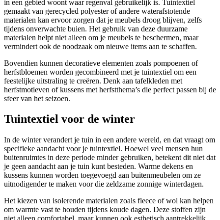
in een gebied woont waar regenval gebruikelijk is. Tuintextiel
gemaakt van gerecycled polyester of andere waterafstotende
materialen kan ervoor zorgen dat je meubels droog blijven, zelfs
tijdens onverwachte buien. Het gebruik van deze duurzame
materialen helpt niet alleen om je meubels te beschermen, maar
vermindert ook de noodzaak om nieuwe items aan te schaffen.
Bovendien kunnen decoratieve elementen zoals pompoenen of
herfstbloemen worden gecombineerd met je tuintextiel om een
feestelijke uitstraling te creëren. Denk aan tafelkleden met
herfstmotieven of kussens met herfstthema’s die perfect passen bij de
sfeer van het seizoen.
Tuintextiel voor de winter
In de winter verandert je tuin in een andere wereld, en dat vraagt om
specifieke aandacht voor je tuintextiel. Hoewel veel mensen hun
buitenruimtes in deze periode minder gebruiken, betekent dit niet dat
je geen aandacht aan je tuin kunt besteden. Warme dekens en
kussens kunnen worden toegevoegd aan buitenmeubelen om ze
uitnodigender te maken voor die zeldzame zonnige winterdagen.
Het kiezen van isolerende materialen zoals fleece of wol kan helpen
om warmte vast te houden tijdens koude dagen. Deze stoffen zijn
niet alleen comfortabel, maar kunnen ook esthetisch aantrekkelijk