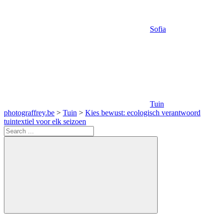
Sofia
Tuin
photograffrey.be
>
Tuin
>
Kies bewust: ecologisch verantwoord
tuintextiel voor elk seizoen
Search
for:
Search